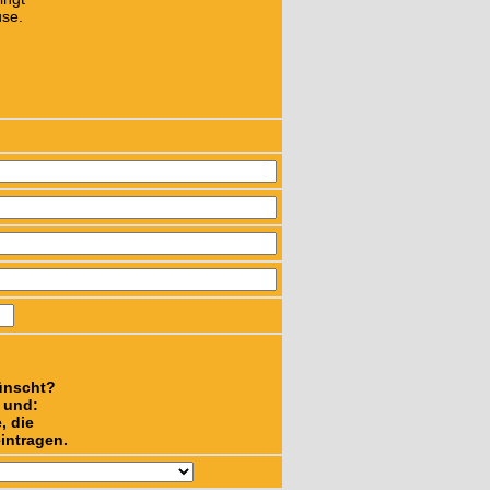
se.
ünscht?
n und:
, die
intragen.