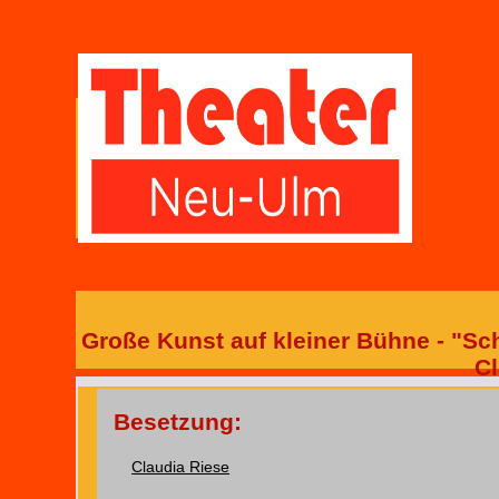
Große Kunst auf kleiner Bühne - "Sc
Cl
Besetzung:
Claudia Riese