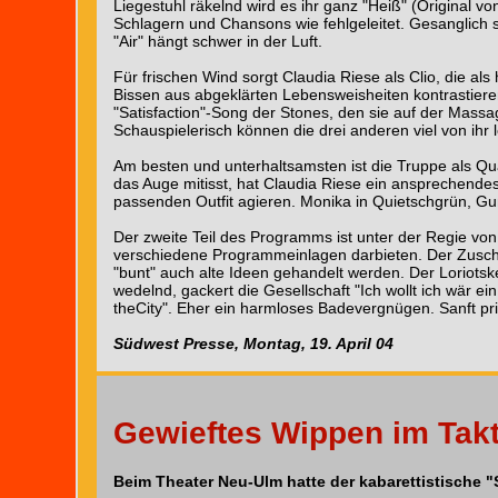
Liegestuhl räkelnd wird es ihr ganz "Heiß" (Original 
Schlagern und Chansons wie fehlgeleitet. Gesanglich 
"Air" hängt schwer in der Luft.
Für frischen Wind sorgt Claudia Riese als Clio, die als
Bissen aus abgeklärten Lebensweisheiten kontrastieren 
"Satisfaction"-Song der Stones, den sie auf der Massag
Schauspielerisch können die drei anderen viel von ihr l
Am besten und unterhaltsamsten ist die Truppe als Q
das Auge mitisst, hat Claudia Riese ein ansprechende
passenden Outfit agieren. Monika in Quietschgrün, Gun
Der zweite Teil des Programms ist unter der Regie vo
verschiedene Programmeinlagen darbieten. Der Zuscha
"bunt" auch alte Ideen gehandelt werden. Der Loriotske
wedelnd, gackert die Gesellschaft "Ich wollt ich wär ein 
theCity". Eher ein harmloses Badevergnügen. Sanft pr
Südwest Presse, Montag, 19. April 04
Gewieftes Wippen im Tak
Beim Theater Neu-Ulm hatte der kabarettistische