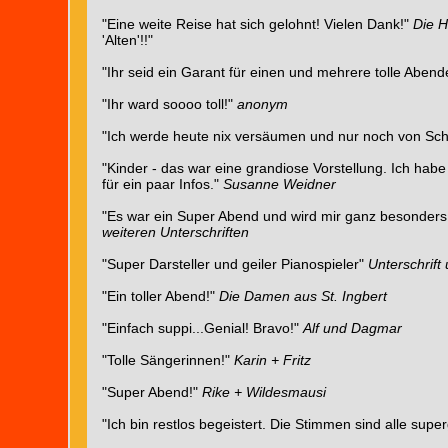
"Eine weite Reise hat sich gelohnt! Vielen Dank!"
Die H
'Alten'!!"
"Ihr seid ein Garant für einen und mehrere tolle Abend
"Ihr ward soooo toll!"
anonym
"Ich werde heute nix versäumen und nur noch von Sc
"Kinder - das war eine grandiose Vorstellung. Ich hab
für ein paar Infos."
Susanne Weidner
"Es war ein Super Abend und wird mir ganz besonders 
weiteren Unterschriften
"Super Darsteller und geiler Pianospieler"
Unterschrift 
"Ein toller Abend!"
Die Damen aus St. Ingbert
"Einfach suppi...Genial! Bravo!"
Alf und Dagmar
"Tolle Sängerinnen!"
Karin + Fritz
"Super Abend!"
Rike + Wildesmausi
"Ich bin restlos begeistert. Die Stimmen sind alle supe