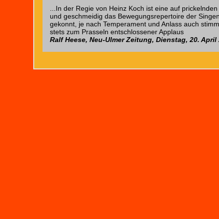
...In der Regie von Heinz Koch ist eine auf prickelnde
und geschmeidig das Bewegungsrepertoire der Singend
gekonnt, je nach Temperament und Anlass auch stimmlic
stets zum Prasseln entschlossener Applaus
Ralf Heese, Neu-Ulmer Zeitung, Dienstag, 20. April