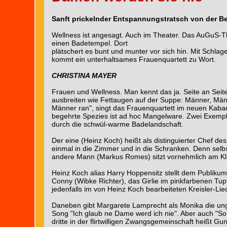
Sanft prickelnder Entspannungstratsch von der B
Wellness ist angesagt. Auch im Theater. Das AuGuS-Th
einen Badetempel. Dort
plätschert es bunt und munter vor sich hin. Mit Schl
kommt ein unterhaltsames Frauenquartett zu Wort.
CHRISTINA MAYER
Frauen und Wellness. Man kennt das ja. Seite an Seit
ausbreiten wie Fettaugen auf der Suppe: Männer, Mä
Männer ran", singt das Frauenquartett im neuen Kaba
begehrte Spezies ist ad hoc Mangelware. Zwei Exempla
durch die schwül-warme Badelandschaft.
Der eine (Heinz Koch) heißt als distinguierter Chef d
einmal in die Zimmer und in die Schranken. Denn selbs
andere Mann (Markus Romes) sitzt vornehmlich am Kla
Heinz Koch alias Harry Hoppensitz stellt dem Publiku
Conny (Wibke Richter), das Girlie im pinkfarbenen Tup
jedenfalls im von Heinz Koch bearbeiteten Kreisler-Lie
Daneben gibt Margarete Lamprecht als Monika die unglü
Song "Ich glaub ne Dame werd ich nie". Aber auch "So
dritte in der flirtwilligen Zwangsgemeinschaft heißt G