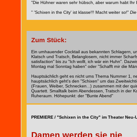
"Die Hühner waren sehr hübsch, aber warum habt Ihr 
" 'Schixen in the City' ist klasse!!! Macht weiter so!"
Die
Zum Stück:
Ein umhauender Cocktail aus bekannten Schlagern, u
Klatsch und Tratsch, Belanglosem, nicht immer Scharfs
satisfaction" bis zu "Ich wollt, ich wär ein Huhn". Dazw
Montag mal Sonntag haben" oder "Schafft mir die Männ
Hauptsächlich geht es nicht ums Thema Nummer 1, nei
hauptsächlich geht's den "Schixen" um das Zweitwicht
(Frauen, Weiber, Schnecken...) zusammen mit der quir
Quartett. Smalltalk beim Abendessen, Tratsch in der 
Ruheraum. Höhepunkt: der "Bunte Abend"
PREMIERE / "Schixen in the City" im Theater Neu-
Damen werden sie nie