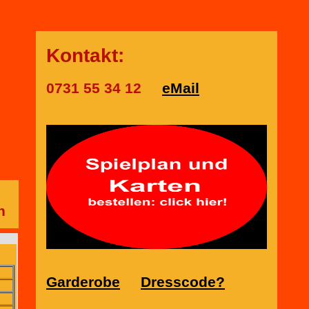
Kontakt:
0731 55 34 12
eMail
n
Garderobe
Dresscode?