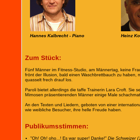
Hannes Kalbrecht - Piano
Heinz Ko
Zum Stück:
Fünf Männer im Fitness-Studio, am Männertag, keine Fra
frönt der Illusion, bald einen Waschbrettbauch zu haben, 
quasselt frech drauf los.
Paroli bietet allerdings die taffe Trainerin Lara Croft. Si
Mimosen präsentierenden Männer einige Male schachmatt, j
An den Texten und Liedern, geboten von einer internation
wie weibliche Besucher, ihre helle Freude haben.
Publikumsstimmen:
"Oh! Oh! oho...! Es war super! Danke!"
Die Schweizer (1