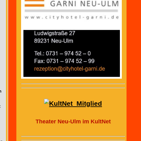
n
d
t
Theater Neu-Ulm im KultNet