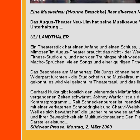
Eine Muskelfrau (Yvonne Braschke) liest diversen
Das Augus-Theater Neu-Ulm hat seine Musikrevue 
Unterhaltung,...
ULI LANDTHALER
Ein Theaterstück hat einen Anfang und einen Schluss,
Mimosen"im Augus-Theater braucht das nicht - der Weg 
Fitness-Studio ein, und nach der Trainingseinheit wie
Macho-Sprüchen, vielen Songs und einer quirligen Fitn
Das Besondere am Männertag: Die Jungs können hem
Widerpart fürchten - die Studiochefin und Muskelfrau m
gekonnt, es wird viel gelacht im Theatersaal, und das l
Gerhard Hulka gibt köstlich den wienernden Mittfünfzig
vergangenen Zeiten schwärmt. Johnny Warrior ist als 
Kontrastprogramm... Ralf Schneckenburger ist irgendwie
mit einer verkaterten Schnoddrigkeit und Chauvi-Weis
Weil es sich bewährt hat" die Lacher reihenweise auf 
und ihrer Beweglichkeit ein Multifunktionstalent: Den 
Darstellerleistung...
Südwest Presse, Montag, 2. März 2009