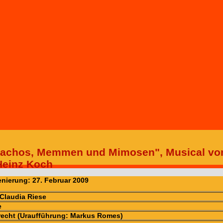
"Machos, Memmen und Mimosen", Musical vo
Heinz Koch
nierung: 27. Februar 2009
 Claudia Riese
e
recht (Uraufführung: Markus Romes)