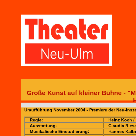
Große Kunst auf kleiner Bühne - 
Uraufführung November 2004 - Premiere der Neu-Insze
Regie:
Heinz Koch /
Ausstattung:
Claudia Ries
Musikalische Einstudierung:
H
annes Kalb