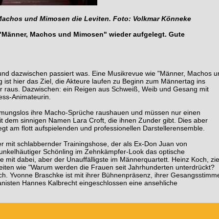
 Machos und Mimosen die Leviten. Foto: Volkmar Könneke
"Männer, Machos und Mimosen" wieder aufgelegt. Gute
 und dazwischen passiert was. Eine Musikrevue wie "Männer, Machos u
ist hier das Ziel, die Akteure laufen zu Beginn zum Männertag ins
der raus. Dazwischen: ein Reigen aus Schweiß, Weib und Gesang mit
ess-Animateurin.
mungslos ihre Macho-Sprüche raushauen und müssen nur einen
it dem sinnigen Namen Lara Croft, die ihnen Zunder gibt. Dies aber
iegt am flott aufspielenden und professionellen Darstellerensemble.
er mit schlabbernder Trainingshose, der als Ex-Don Juan von
dunkelhäutiger Schönling im Zehnkämpfer-Look das optische
 mit dabei, aber der Unauffälligste im Männerquartett. Heinz Koch, zi
heiten wie "Warum werden die Frauen seit Jahrhunderten unterdrückt?
sich. Yvonne Braschke ist mit ihrer Bühnenpräsenz, ihrer Gesangsstimm
Pianisten Hannes Kalbrecht eingeschlossen eine ansehliche