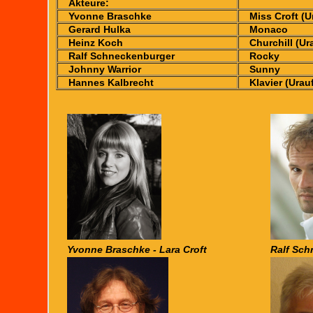
Akteure:
Yvonne Braschke
Miss Croft (U
Gerard Hulka
Monaco
Heinz Koch
Churchill (Ur
Ralf Schneckenburger
Rocky
Johnny Warrior
Sunny
Hannes Kalbrecht
Klavier (Ura
Yvonne Braschke - Lara Croft
Ralf Sch