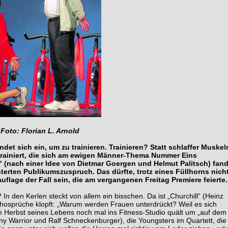
Foto: Florian L. Arnold
det sich ein, um zu trainieren. Trainieren? Statt schlaffer Muskel
rainiert, die sich am ewigen Männer-Thema Nummer Eins
(nach einer Idee von Dietmar Goergen und Helmut Palitsch) fan
sterten Publikumszuspruch. Das dürfte, trotz eines Füllhorns nich
flage der Fall sein, die am vergangenen Freitag Premiere feierte.
den Kerlen steckt von allem ein bisschen. Da ist „Churchill“ (Heinz
achosprüche klopft: „Warum werden Frauen unterdrückt? Weil es sich
im Herbst seines Lebens noch mal ins Fitness-Studio quält um „auf dem
y Warrior und Ralf Schneckenburger), die Youngsters im Quartett, die