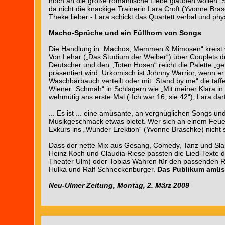
noch an die große romantische Liebe glauben wollen. S
da nicht die knackige Trainerin Lara Croft (Yvonne Bras
Theke lieber - Lara schickt das Quartett verbal und phy
Macho-Sprüche und ein Füllhorn von Songs
Die Handlung in „Machos, Memmen & Mimosen“ kreist w
Von Lehar („Das Studium der Weiber“) über Couplets de
Deutscher und den „Toten Hosen“ reicht die Palette „g
präsentiert wird. Urkomisch ist Johnny Warrior, wenn er
Waschbärbauch verteilt oder mit „Stand by me“ die taffe 
Wiener „Schmäh“ in Schlagern wie „Mit meiner Klara in d
wehmütig ans erste Mal („Ich war 16, sie 42“), Lara dar
... Es ist
... eine amüsante, an vergnüglichen Songs un
Musikgeschmack etwas bietet. Wer sich an einem Feue
Exkurs ins „Wunder Erektion“ (Yvonne Braschke) nicht 
Dass der nette Mix aus Gesang, Comedy, Tanz und Slap
Heinz Koch und Claudia Riese passten die Lied-Texte d
Theater Ulm) oder Tobias Wahren für den passenden R
Hulka und Ralf Schneckenburger.
Das Publikum amüsi
Neu-Ulmer Zeitung, Montag, 2. März 2009