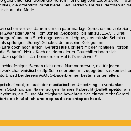
o ganz unter sich wollen die Herren mal richtig vom Leder ziehen - wä
chke), die ordentlich Paroli bietet. Den Herren wäre das Bierchen an d
sisch auf die Matte.
ie schon vor vier Jahren um ein paar markige Sprüche und viele Son
r Zwanziger Jahre, Tom Jones’ „Sexbomb“ bis hin zu „E.A.V.“, Drafi
eborgten“ und ans Stück angepassten Liedguts, das mit viel Schmiss
 als spilleriger „Sunny“ Schokolade an seine Kollegen mit
Lara doch noch erlegt. Gerard Hulka brilliert mit der richtigen Portion
ie Sahara“. Heinz Koch als derangierter Churchill erinnert sich
f dazu spötteln: „Ja, beim ersten Mal tut’s noch weh!“
d schlagfertigen Szenen nicht arme Nummernrevue, die für jeden
rwerk chauvinistischer Sprüche oder einem - zugegeben saukomische
stört, wird bei diesem AuGuS-Dauerbrenner bestens unterhalten.
stick zündet, ist auch der musikalischen Umsetzung zu verdanken.
em Stück an, am Klavier sorgen Hannes Kalbrecht (Ballettrepetitor am
hythmus, an E- und Akustikgitarre bewähren sich einmal mehr Gerard
erte sich köstlich und applaudierte entsprechend.