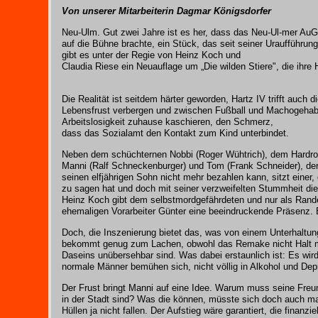
Von unserer Mitarbeiterin Dagmar Königsdorfer
Neu-Ulm. Gut zwei Jahre ist es her, dass das Neu-Ul-mer Au
auf die Bühne brachte, ein Stück, das seit seiner Uraufführun
gibt es unter der Regie von Heinz Koch und
Claudia Riese ein Neuauflage um „Die wilden Stiere", die ihr
Die Realität ist seitdem härter geworden, Hartz IV trifft auch
Lebensfrust verbergen und zwischen Fußball und Machogehabe i
Arbeitslosigkeit zuhause kaschieren, den Schmerz,
dass das Sozialamt den Kontakt zum Kind unterbindet.
Neben dem schüchternen Nobbi (Roger Wühtrich), dem Hardro
Manni (Ralf Schneckenburger) und Tom (Frank Schneider), der 
seinen elfjährigen Sohn nicht mehr bezahlen kann, sitzt einer, 
zu sagen hat und doch mit seiner verzweifelten Stummheit die
Heinz Koch gibt dem selbstmordgefährdeten und nur als Rand
ehemaligen Vorarbeiter Günter eine beeindruckende Präsenz.
Doch, die Inszenierung bietet das, was von einem Unterhaltun
bekommt genug zum Lachen, obwohl das Remake nicht Halt ma
Daseins unübersehbar sind. Was dabei erstaunlich ist: Es wird
normale Männer bemühen sich, nicht völlig in Alkohol und De
Der Frust bringt Manni auf eine Idee.
Warum muss seine Freund
in der Stadt sind? Was die können, müsste sich doch auch ma
Hüllen ja nicht fallen. Der Aufstieg wäre garantiert, die finan