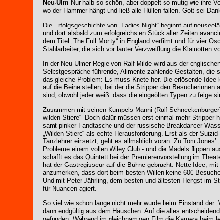
Neu-Ulm
Nur halb so schön, aber doppelt so mutig wie ihre 
wo der Hammer hängt und ließ alle Hüllen fallen. Gott sei Dank
Die Erfolgsgeschichte von „Ladies Night“ beginnt auf neuseel
und dort alsbald zum erfolgreichsten Stück aller Zeiten avanci
dem Titel „The Full Monty“ in England verfilmt und für vier O
Stahlarbeiter, die sich vor lauter Verzweiflung die Klamotten 
In der Neu-Ulmer Regie von Ralf Milde wird aus der englische
Selbstgespräche führende, Alimente zahlende Gestalten, die si
das gleiche Problem: Es muss Knete her. Die erlösende Idee
auf die Beine stellen, bei der die Stripper den Besucherinnen
sind, obwohl jeder weiß, dass die eingeölten Typen zu feige sin
Zusammen mit seinen Kumpels Manni (Ralf Schneckenburger) un
wilden Stiere“. Doch dafür müssen erst einmal mehr Stripper 
samt pinker Handtasche und der russische Breakdancer Wassili 
„Wilden Stiere“ als echte Herausforderung. Erst als der Suizid
Tanzlehrer einsetzt, geht es allmählich voran. Zu Tom Jones’ 
Probleme einem vollen Wiley Club - und die Mädels flippen a
schafft es das Quintett bei der Premierenvorstellung im Thea
hat der Gastregisseur auf die Bühne gebracht. Nette Idee, mit
anzumerken, dass dort beim besten Willen keine 600 Besucher 
Und mit Peter Jährling, dem besten und ältesten Hengst im St
für Nuancen agiert.
So viel wie schon lange nicht mehr wurde beim Einstand der „W
dann endgültig aus dem Häuschen. Auf die alles entscheidend
gefunden. Während im gleichnamigen Film die Kamera beim letz