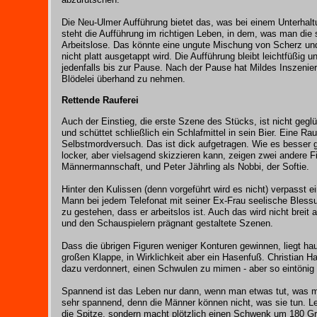
Die Neu-Ulmer Aufführung bietet das, was bei einem Unterhaltu
steht die Aufführung im richtigen Leben, in dem, was man die s
Arbeitslose. Das könnte eine ungute Mischung von Scherz und
nicht platt ausgetappt wird. Die Aufführung bleibt leichtfüßig
jedenfalls bis zur Pause. Nach der Pause hat Mildes Inszenie
Blödelei überhand zu nehmen.
Rettende Rauferei
Auch der Einstieg, die erste Szene des Stücks, ist nicht geg
und schüttet schließlich ein Schlafmittel in sein Bier. Eine Rau
Selbstmordversuch. Das ist dick aufgetragen. Wie es besser ge
locker, aber vielsagend skizzieren kann, zeigen zwei andere F
Männermannschaft, und Peter Jährling als Nobbi, der Softie.
Hinter den Kulissen (denn vorgeführt wird es nicht) verpass
Mann bei jedem Telefonat mit seiner Ex-Frau seelische Blessur
zu gestehen, dass er arbeitslos ist. Auch das wird nicht breit
und den Schauspielern prägnant gestaltete Szenen.
Dass die übrigen Figuren weniger Konturen gewinnen, liegt ha
großen Klappe, in Wirklichkeit aber ein Hasenfuß. Christian Ha
dazu verdonnert, einen Schwulen zu mimen - aber so eintönig
Spannend ist das Leben nur dann, wenn man etwas tut, was m
sehr spannend, denn die Männer können nicht, was sie tun. Le
die Spitze, sondern macht plötzlich einen Schwenk um 180 Gra