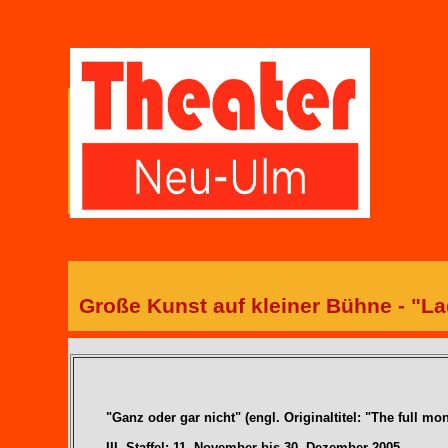
Große Kunst auf kleiner Bühne - "L
"Ganz oder gar nicht" (engl. Originaltitel: "The full mon
III. Staffel: 11. November bis 30. Dezember 2005