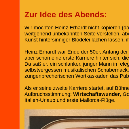
Zur Idee des Abends:
Wir möchten Heinz Erhardt nicht kopieren (das
weitgehend unbekannten Seite vorstellen, ab
Kunst hintersinniger Blödelei lachen lassen,
Heinz Erhardt war Ende der 50er, Anfang der
aber schon eine erste Karriere hinter sich, di
Da saß er, ein schlanker, junger Mann im ele
selbstvergessen musikalischen Schabernack, 
zungenbrecherischen Wortkaskaden das Publ
Als er seine zweite Karriere startet, auf Bühne
Aufbruchsstimmung:
Wirtschaftswunder
, Go
Italien-Urlaub und erste Mallorca-Flüge.