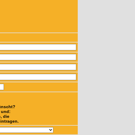
ünscht?
n und:
, die
intragen.