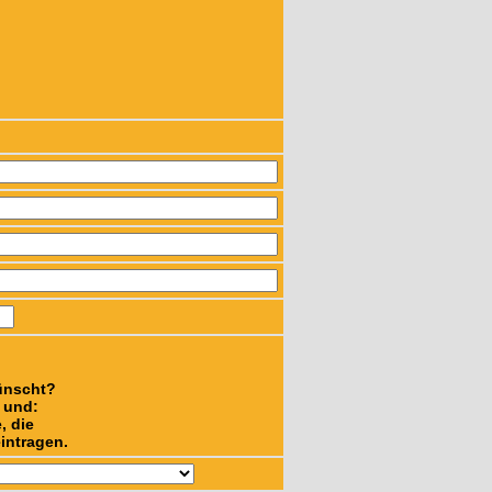
ünscht?
n und:
, die
intragen.