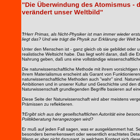
"Die Überwindung des Atomismus - de
verändert unser Weltbild"
?
Herr Primas, als Nicht-Physiker ist man immer wieder ersta
liegt das? Und wie trägt die Physik zur Erklärung der Welt b
Unter den Menschen ist - ganz gleich ob sie gebildet oder u
realistische Weltsicht habe. Das liegt wohl daran, daß di
Nahrung geben, daß uns eine vollständige wissenschaftlich
Die naturwissenschaftliche Methode mit ihrem vorsichtigen
ihrem Materialismus erscheint als Garant von Funktionieren u
naturwissenschaftliche Methoden auch "wahr" sind. Naturwis
Ambitionen und in unserer Kultur und Geschichte und den d
Naturwissenschaft grundlegenden Begriffe basieren auf ei
Diese Seite der Naturwissenschaft wird aber meistens verg
Prämissen zu reflektieren.
?
Ergibt sich aus der gesellschaftlichen Autorität eine bes
Politikberatung herangezogen wird?
Er muß auf jeden Fall sagen, was er ausgeklammert hat. Sein
besonders bemerkenswert oder wesentlich erachtetes Detail
Wenn er aber nicht dazusagt, in welchem Kontext sich dies