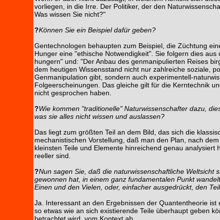
vorliegen, in die Irre. Der Politiker, der den Naturwissens
Was wissen Sie nicht?"
?
Können Sie ein Beispiel dafür geben?
Gentechnologen behaupten zum Beispiel, die Züchtung eine
Hunger eine "ethische Notwendigkeit". Sie folgern dies au
hungern" und: "Der Anbau des genmanipulierten Reises birgt 
dem heutigen Wissensstand nicht nur zahlreiche soziale, po
Genmanipulation gibt, sondern auch experimentell-naturwi
Folgeerscheinungen. Das gleiche gilt für die Kerntechnik u
nicht gesprochen haben.
?
Wie kommen "traditionelle" Naturwissenschafter dazu, di
was sie alles nicht wissen und auslassen?
Das liegt zum größten Teil an dem Bild, das sich die klass
mechanistischen Vorstellung, daß man den Plan, nach dem d
kleinsten Teile und Elemente hinreichend genau analysiert h
reeller sind.
?
Nun sagen Sie, daß die naturwissenschaftliche Weltsicht 
gewonnen hat, in einem ganz fundamentalen Punkt wandelt,
Einen und den Vielen, oder, einfacher ausgedrückt, den T
Ja. Interessant an den Ergebnissen der Quantentheorie ist 
so etwas wie an sich existierende Teile überhaupt geben kö
betrachtet wird, vom Kontext ab.