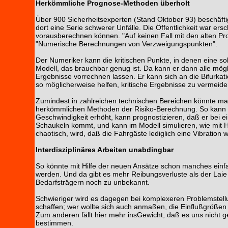
Herkömmliche Prognose-Methoden überholt
Über 900 Sicherheitsexperten (Stand Oktober 93) beschäft
dort eine Serie schwerer Unfälle. Die Öffentlichkeit war ers
vorausberechnen können. "Auf keinen Fall mit den alten Pr
"Numerische Berechnungen von Verzweigungspunkten".
Der Numeriker kann die kritischen Punkte, in denen eine s
Modell, das brauchbar genug ist. Da kann er dann alle mö
Ergebnisse vorrechnen lassen. Er kann sich an die Bifurka
so möglicherweise helfen, kritische Ergebnisse zu vermeide
Zumindest in zahlreichen technischen Bereichen könnte man
herkömmlichen Methoden der Risiko-Berechnung. So kann ma
Geschwindigkeit erhöht, kann prognostizieren, daß er bei 
Schaukeln kommt, und kann im Modell simulieren, wie mit H
chaotisch, wird, daß die Fahrgäste lediglich eine Vibratio
Interdisziplinäres Arbeiten unabdingbar
So könnte mit Hilfe der neuen Ansätze schon manches einfa
werden. Und da gibt es mehr Reibungsverluste als der Laie 
Bedarfsträgern noch zu unbekannt.
Schwieriger wird es dagegen bei komplexeren Problemstellu
schaffen; wer wollte sich auch anmaßen, die Einflußgrößen 
Zum anderen fällt hier mehr insGewicht, daß es uns nicht gel
bestimmen.