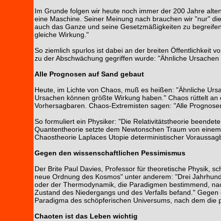
Im Grunde folgen wir heute noch immer der 200 Jahre alten
eine Maschine. Seiner Meinung nach brauchen wir "nur" die "
auch das Ganze und seine Gesetzmäßigkeiten zu begreifen
gleiche Wirkung."
So ziemlich spurlos ist dabei an der breiten Öffentlichkei
zu der Abschwächung gegriffen wurde: "Ähnliche Ursachen 
Alle Prognosen auf Sand gebaut
Heute, im Lichte von Chaos, muß es heißen: "Ähnliche Urs
Ursachen können größte Wirkung haben." Chaos rüttelt an d
Vorhersagbaren. Chaos-Extremisten sagen: "Alle Prognosen 
So formuliert ein Physiker: "Die Relativitätstheorie beende
Quantentheorie setzte dem Newtonschen Traum von einem ex
Chaostheorie Laplaces Utopie deterministischer Voraussagb
Gegen den wissenschaftlichen Pessimismus
Der Brite Paul Davies, Professor für theoretische Physik, s
neue Ordnung des Kosmos" unter anderem: "Drei Jahrhunde
oder der Thermodynamik, die Paradigmen bestimmend, nach
Zustand des Niedergangs und des Verfalls befand." Gegen d
Paradigma des schöpferischen Universums, nach dem die p
Chaoten ist das Leben wichtig