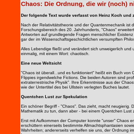
Chaos: Die Ordnung, die wir (noch) 
Der folgende Text wurde verfasst von Heinz Koch und z
Nach der Relativitätstheorie und der Quantenmechanik ist d
Forschungsbereich des 20. Jahrhunderts, "Chaos" erweiter
Antworten auf grundlegende Fragen menschlicher Existenz 
gar der im Wissenschaftsgeschichtlichen versumpften Phil
Alles Lebendige fließt und verändert sich unweigerlich und 
einmalig, mit einem Wort: chaotisch.
Eine neue Weltsicht
"Chaos ist überall...und es funktioniert" heißt ein Buch vo
Flippies irgendwelche Fictions. Die beiden Autoren sind pro
extraterrestrische Physik". Ihre Erkenntnisse aus der Chaos
wie der Untertitel des bei Ullstein verlegten Buches lautet.
Quentchen Lust zur Spekulation
Ein schöner Begriff - "Chaos". Das zieht, macht neugierig.
Mathematik zu tun, dann aber - bei einem Quentchen Lust zu
Erst mit Aufkommen der Computer konnte "unser" Chaos en
erschüttern einerseits bestimmte Allmachtsphantasien sowi
Wahrheiten; andererseits verhelfen sie uns, der Ordnung 