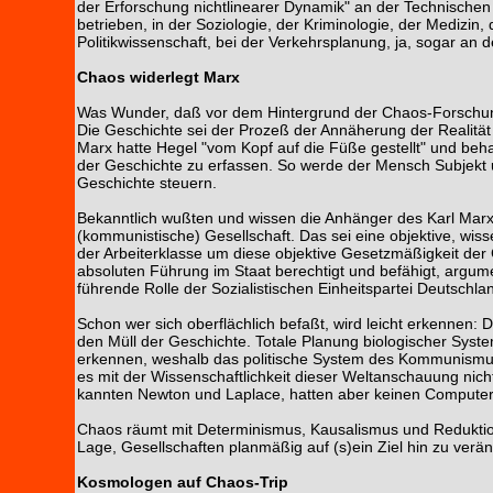
der Erforschung nichtlinearer Dynamik" an der Technischen
betrieben, in der Soziologie, der Kriminologie, der Medizin,
Politikwissenschaft, bei der Verkehrsplanung, ja, sogar an 
Chaos widerlegt Marx
Was Wunder, daß vor dem Hintergrund der Chaos-Forschung 
Die Geschichte sei der Prozeß der Annäherung der Realität 
Marx hatte Hegel "vom Kopf auf die Füße gestellt" und beha
der Geschichte zu erfassen. So werde der Mensch Subjekt 
Geschichte steuern.
Bekanntlich wußten und wissen die Anhänger des Karl Mar
(kommunistische) Gesellschaft. Das sei eine objektive, wisse
der Arbeiterklasse um diese objektive Gesetzmäßigkeit der
absoluten Führung im Staat berechtigt und befähigt, argum
führende Rolle der Sozialistischen Einheitspartei Deutschla
Schon wer sich oberflächlich befaßt, wird leicht erkennen:
den Müll der Geschichte. Totale Planung biologischer Syste
erkennen, weshalb das politische System des Kommunismus 
es mit der Wissenschaftlichkeit dieser Weltanschauung nic
kannten Newton und Laplace, hatten aber keinen Computer
Chaos räumt mit Determinismus, Kausalismus und Reduktion
Lage, Gesellschaften planmäßig auf (s)ein Ziel hin zu verä
Kosmologen auf Chaos-Trip