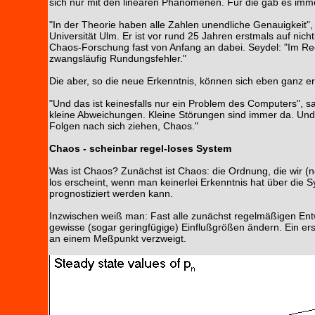
sich nur mit den linearen Phänomenen. Für die gab es imm
"In der Theorie haben alle Zahlen unendliche Genauigkeit",
Universität Ulm. Er ist vor rund 25 Jahren erstmals auf ni
Chaos-Forschung fast von Anfang an dabei. Seydel: "Im Rec
zwangsläufig Rundungsfehler."
Die aber, so die neue Erkenntnis, können sich eben ganz er
"Und das ist keinesfalls nur ein Problem des Computers", sa
kleine Abweichungen. Kleine Störungen sind immer da. Und 
Folgen nach sich ziehen, Chaos."
Chaos - scheinbar regel-loses System
Was ist Chaos? Zunächst ist Chaos: die Ordnung, die wir 
los erscheint, wenn man keinerlei Erkenntnis hat über die 
prognostiziert werden kann.
Inzwischen weiß man: Fast alle zunächst regelmäßigen En
gewisse (sogar geringfügige) Einflußgrößen ändern. Ein erst
an einem Meßpunkt verzweigt.