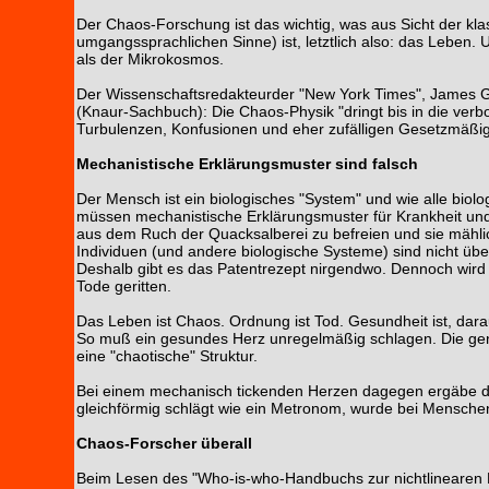
Der Chaos-Forschung ist das wichtig, was aus Sicht der kla
umgangssprachlichen Sinne) ist, letztlich also: das Leben
als der Mikrokosmos.
Der Wissenschaftsredakteurder "New York Times", James Gl
(Knaur-Sachbuch): Die Chaos-Physik "dringt bis in die ver
Turbulenzen, Konfusionen und eher zufälligen Gesetzmäßig
Mechanistische Erklärungsmuster sind falsch
Der Mensch ist ein biologisches "System" und wie alle bio
müssen mechanistische Erklärungsmuster für Krankheit und 
aus dem Ruch der Quacksalberei zu befreien und sie mähli
Individuen (und andere biologische Systeme) sind nicht übe
Deshalb gibt es das Patentrezept nirgendwo. Dennoch wird i
Tode geritten.
Das Leben ist Chaos. Ordnung ist Tod. Gesundheit ist, dara
So muß ein gesundes Herz unregelmäßig schlagen. Die gen
eine "chaotische" Struktur.
Bei einem mechanisch tickenden Herzen dagegen ergäbe das
gleichförmig schlägt wie ein Metronom, wurde bei Menschen
Chaos-Forscher überall
Beim Lesen des "Who-is-who-Handbuchs zur nichtlinearen