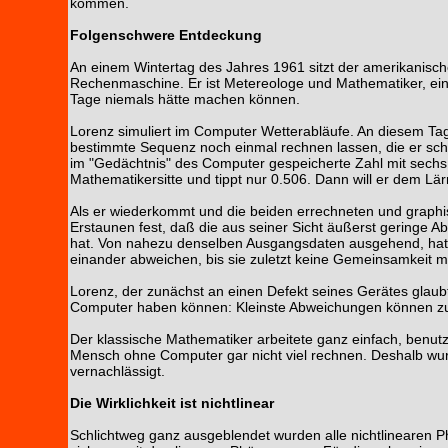
kommen.
Folgenschwere Entdeckung
An einem Wintertag des Jahres 1961 sitzt der amerikanisch
Rechenmaschine. Er ist Metereologe und Mathematiker, ei
Tage niemals hätte machen können.
Lorenz simuliert im Computer Wetterabläufe. An diesem Tage
bestimmte Sequenz noch einmal rechnen lassen, die er scho
im "Gedächtnis" des Computer gespeicherte Zahl mit sechs 
Mathematikersitte und tippt nur 0.506. Dann will er dem Lä
Als er wiederkommt und die beiden errechneten und graphis
Erstaunen fest, daß die aus seiner Sicht äußerst geringe 
hat. Von nahezu denselben Ausgangsdaten ausgehend, hat 
einander abweichen, bis sie zuletzt keine Gemeinsamkeit m
Lorenz, der zunächst an einen Defekt seines Gerätes glaubt
Computer haben können: Kleinste Abweichungen können zu 
Der klassische Mathematiker arbeitete ganz einfach, benut
Mensch ohne Computer gar nicht viel rechnen. Deshalb wu
vernachlässigt.
Die Wirklichkeit ist nichtlinear
Schlichtweg ganz ausgeblendet wurden alle nichtlinearen P