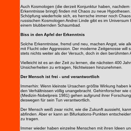
Auch Kosmologen (die derzeit Konjunktur haben, nachdem 
Erkenntnisse bringt) finden mit Chaos zu neue Hypothese
Schöpfung wiederhole sich, es herrsche immer noch Chaos
russischen Kosmologen Andrei Linde gibt es im Universum 
einem blubbernden Schaumbad.
Biss in den Apfel der Erkenntnis
Solche Erkenntnisse, fremd und neu, machen Angst, wie all
mit Flucht oder Aggression. Der moderne Zeitgenosse will
stets nichts weiter als der Versuch, doch in den berühmte
Vielleicht ist es an der Zeit zu lernen, die nächsten 400 J
Unsicherheiten zu ertragen, Nichtwissen hinzunehmen.
Der Mensch ist frei - und verantwortlich
Immerhin: Wenn kleinste Ursachen größte Wirkung haben k
den Verhältnissen völlig unangebracht. Gehirnforscher wi
(Medizin-Nobelpreis 1981) gehen aufgrund ihrer Forschungse
deswegen für sein Tun verantwortlich.
Der Mensch weiß zwar nicht, wie die Zukunft aussieht, kann 
abfinden. Aber er kann an Bifurkations-Punkten entscheiden,
zu tragen.
Immer wieder haben einzelne Menschen mit ihren Ideen und