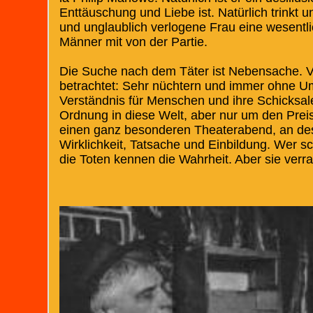
Enttäuschung und Liebe ist. Natürlich trinkt u
und unglaublich verlogene Frau eine wesentli
Männer mit von der Partie.
Die Suche nach dem Täter ist Nebensache. Viel
betrachtet: Sehr nüchtern und immer ohne Ums
Verständnis für Menschen und ihre Schicksale. E
Ordnung in diese Welt, aber nur um den Preis,
einen ganz besonderen Theaterabend, an des
Wirklichkeit, Tatsache und Einbildung. Wer sc
die Toten kennen die Wahrheit. Aber sie verrat