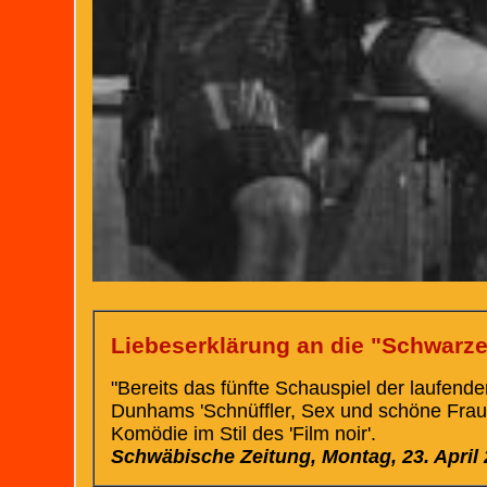
Liebeserklärung an die "Schwarze
"Bereits das fünfte Schauspiel der laufend
Dunhams 'Schnüffler, Sex und schöne Frauen'
Komödie im Stil des 'Film noir'.
Schwäbische Zeitung, Montag, 23. April