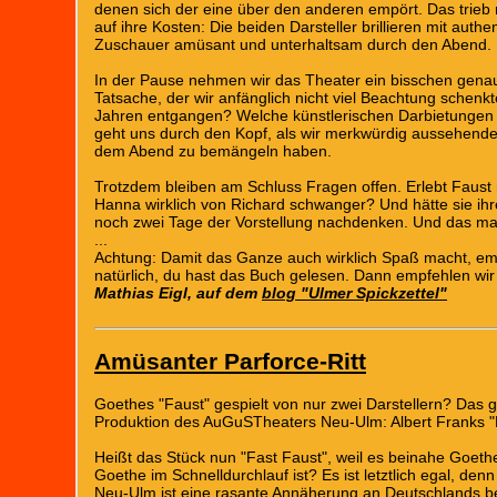
denen sich der eine über den anderen empört. Das trieb
auf ihre Kosten: Die beiden Darsteller brillieren mit au
Zuschauer amüsant und unterhaltsam durch den Abend.
In der Pause nehmen wir das Theater ein bisschen genaue
Tatsache, der wir anfänglich nicht viel Beachtung schenk
Jahren entgangen? Welche künstlerischen Darbietungen ha
geht uns durch den Kopf, als wir merkwürdig aussehenden
dem Abend zu bemängeln haben.
Trotzdem bleiben am Schluss Fragen offen. Erlebt Faust 
Hanna wirklich von Richard schwanger? Und hätte sie ihr
noch zwei Tage der Vorstellung nachdenken. Und das ma
...
Achtung: Damit das Ganze auch wirklich Spaß macht, em
natürlich, du hast das Buch gelesen. Dann empfehlen wir d
Mathias Eigl, auf dem
blog "Ulmer Spickzettel"
Amüsanter Parforce-Ritt
Goethes "Faust" gespielt von nur zwei Darstellern? Das 
Produktion des AuGuSTheaters Neu-Ulm: Albert Franks "
Heißt das Stück nun "Fast Faust", weil es beinahe Goet
Goethe im Schnelldurchlauf ist? Es ist letztlich egal, d
Neu-Ulm ist eine rasante Annäherung an Deutschlands b