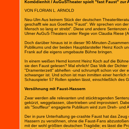
Komödienhit / AuGuSTheater spielt "fast Faust" zur 
VON FLORIAN L. ARNOLD
Neu-Ulm Aus keinem Stück der deutschen Theaterliteratu
geschafft wie aus Goethes "Faust". Wir sprechen von der
Mensch so lang er strebt". Diese und andere Sentenzen 
Ulmer AuGuS-Theaters unter Regie von Claudia Riese (
Doch darüber hinaus ist in dieser 90-Minuten-Zusammen
Publikums und der beiden Hauptdarsteller Heinz Koch und
Frank auf die eigens umgebaute Bühne bringen.
In einem weißen Hemd kommt Heinz Koch auf die Bühne, 
sie den Faust gelesen? Mal ehrlich! Das Volk der Dichter
"Dramenterzett" abhelfen -und schrumpft schon vor der e
schwanger ist. Und schon ist man inmitten einer herrlich
Schauspieler 57 Rollen spielen lässt, einschließlich des 
Versöhnung mit Faust-Hassern
Zwar werden alle relevanten und stücktragenden Sentenz
gekürzt, weggelassen, übertrieben und improvisiert. Da
als "Souffleur" engagierte Publikum wird zum Dreh- und
Der in pure Unterhaltung ge-crashte Faust hat das Zeug 
Hassern zu versöhnen, ohne die Faust-Fans abzustoßen. 
mit der wohl größten deutschen Tragödie; es lässt die Pr