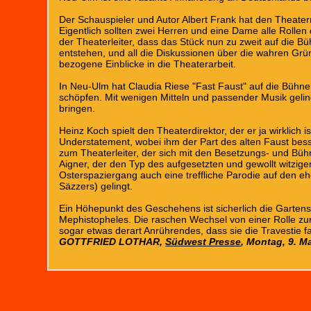
Der Schauspieler und Autor Albert Frank hat den Theater
Eigentlich sollten zwei Herren und eine Dame alle Rollen 
der Theaterleiter, dass das Stück nun zu zweit auf die 
entstehen, und all die Diskussionen über die wahren Grü
bezogene Einblicke in die Theaterarbeit.
In Neu-Ulm hat Claudia Riese "Fast Faust" auf die Bühne 
schöpfen. Mit wenigen Mitteln und passender Musik geli
bringen.
Heinz Koch spielt den Theaterdirektor, der er ja wirklich 
Understatement, wobei ihm der Part des alten Faust besse
zum Theaterleiter, der sich mit den Besetzungs- und Bü
Aigner, der den Typ des aufgesetzten und gewollt witzi
Osterspaziergang auch eine treffliche Parodie auf den 
Säzzers) gelingt.
Ein Höhepunkt des Geschehens ist sicherlich die Garten
Mephistopheles. Die raschen Wechsel von einer Rolle zur 
sogar etwas derart Anrührendes, dass sie die Travestie fa
GOTTFRIED LOTHAR,
Südwest Presse
, Montag, 9. M