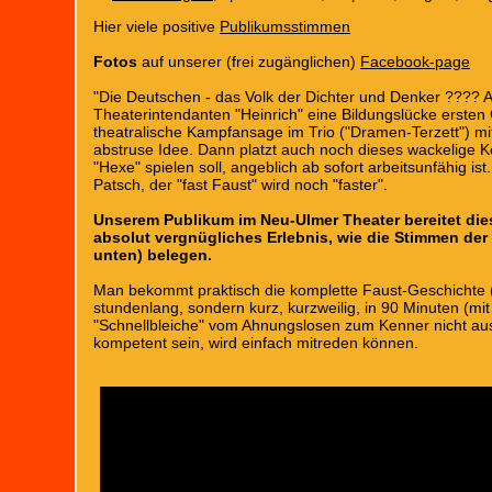
Hier viele positive
Publikumsstimmen
Fotos
auf unserer (frei zugänglichen)
Facebook-page
"Die Deutschen - das Volk der Dichter und Denker ???? A
Theaterintendanten "Heinrich" eine Bildungslücke ersten 
theatralische Kampfansage im Trio ("Dramen-Terzett") mit
abstruse Idee. Dann platzt auch noch dieses wackelige K
"Hexe" spielen soll, angeblich ab sofort arbeitsunfähig ist.
Patsch, der "fast Faust" wird noch "faster".
Unserem Publikum im Neu-Ulmer Theater bereitet dieser 
absolut vergnügliches Erlebnis, wie die Stimmen der
unten) belegen.
Man bekommt praktisch die komplette Faust-Geschichte (e
stundenlang, sondern kurz, kurzweilig, in 90 Minuten (m
"Schnellbleiche" vom Ahnungslosen zum Kenner nicht aus
kompetent sein, wird einfach mitreden können.