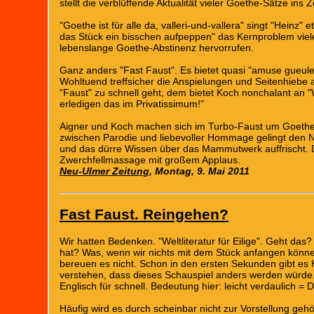
stellt die verblüffende Aktualität vieler Goethe-Sätze ins 
"Goethe ist für alle da, valleri-und-vallera" singt "Heinz" 
das Stück ein bisschen aufpeppen" das Kernproblem viele
lebenslange Goethe-Abstinenz hervorrufen.
Ganz anders "Fast Faust". Es bietet quasi "amuse gueul
Wohltuend treffsicher die Anspielungen und Seitenhiebe a
"Faust" zu schnell geht, dem bietet Koch nonchalant an 
erledigen das im Privatissimum!"
Aigner und Koch machen sich im Turbo-Faust um Goethe 
zwischen Parodie und liebevoller Hommage gelingt den Ne
und das dürre Wissen über das Mammutwerk auffrischt. D
Zwerchfellmassage mit großem Applaus.
Neu-Ulmer Zeitung
, Montag, 9. Mai 2011
Fast Faust. Reingehen?
Wir hatten Bedenken. "Weltliteratur für Eilige". Geht 
hat? Was, wenn wir nichts mit dem Stück anfangen könne
bereuen es nicht. Schon in den ersten Sekunden gibt es Hei
verstehen, dass dieses Schauspiel anders werden würde. "
Englisch für schnell. Bedeutung hier: leicht verdaulich = 
Häufig wird es durch scheinbar nicht zur Vorstellung ge