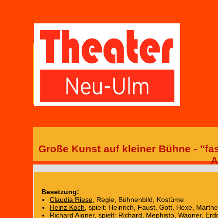
Große Kunst auf kleiner Bühne - "fa
A
Besetzung:
Claudia Riese
, Regie, Bühnenbild, Kostüme
Heinz Koch
, spielt: Heinrich, Faust, Gott, Hexe, Marth
Richard Aigner
, spielt: Richard, Mephisto, Wagner, Erd