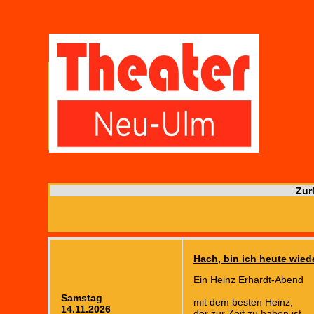
Zur
Hach, bin ich heute wied
Ein Heinz Erhardt-Abend
Samstag
mit dem besten Heinz,
14.11.2026
der zur Zeit zu haben ist.