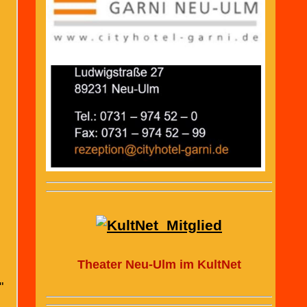
Theater Neu-Ulm im KultNet
"