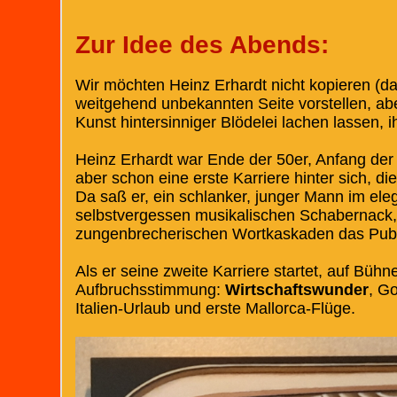
Zur Idee des Abends:
Wir möchten Heinz Erhardt nicht kopieren (das
weitgehend unbekannten Seite vorstellen, ab
Kunst hintersinniger Blödelei lachen lassen,
Heinz Erhardt war Ende der 50er, Anfang der
aber schon eine erste Karriere hinter sich, di
Da saß er, ein schlanker, junger Mann im ele
selbstvergessen musikalischen Schabernack, 
zungenbrecherischen Wortkaskaden das Publ
Als er seine zweite Karriere startet, auf Bühne
Aufbruchsstimmung:
Wirtschaftswunder
, Go
Italien-Urlaub und erste Mallorca-Flüge.