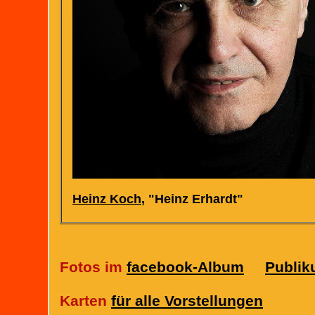
Heinz Koch
, "Heinz Erhardt"
Fotos im
facebook-Album
Publi
Karten
für alle Vorstellungen