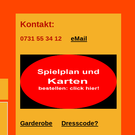
Kontakt:
0731 55 34 12
eMail
Garderobe
Dresscode?