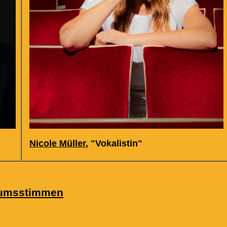
Nicole Müller
, "Vokalistin"
kumsstimmen