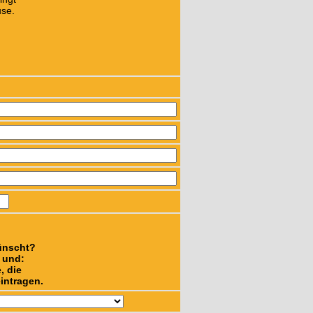
se.
ünscht?
n und:
, die
intragen.