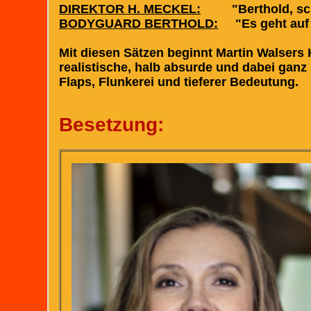
DIREKTOR H. MECKEL:
"Berthold, schau
BODYGUARD BERTHOLD:
"Es geht auf ha
Mit diesen Sätzen beginnt Martin Walsers
realistische, halb absurde und dabei gan
Flaps, Flunkerei und tieferer Bedeutung.
Besetzung: