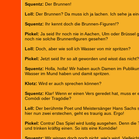
Squentz:
Der Brunnen!
Loll:
Der Brunnen? Da muss ich ja lachen. Ich sehe ja ei
Squentz:
Ihr kennt doch die Brunnen-Figuren!?
Pickel:
Ja seid Ihr noch nie in Aachen, Ulm oder Brüssel
noch nie solche Brunnenfiguren gesehen?
Loll:
Doch, aber wie soll ich Wasser von mir spritzen?
Pickel:
Jetzt seid Ihr so alt geworden und wisst das nicht
Squentz:
Holla, holla! Wir haben auch Damen im Publiku
Wasser im Mund haben und damit spritzen.
Klotz:
Wird er auch sprechen können?
Squentz:
Klar! Wenn er einen Vers geredet hat, muss er e
Comödi oder Tragödie?
Loll:
Der berühmte Poet und Meistersänger Hans Sachs schr
hier nun zwei erstechen, geht es traurig aus. Ergo!
Pickel:
Contra! Das Spiel wird lustig ausgehen. Denn die 
und trinken kräftig einen. So ists eine Komödie!
Squentz:
Wir wissen doch noch nicht, wie's wird. Vielleic