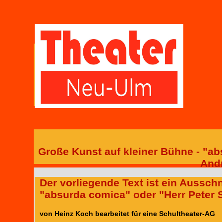
Große Kunst auf kleiner Bühne - "a
And
Der vorliegende Text ist ein Aussch
"absurda comica" oder "Herr Peter 
von Heinz Koch bearbeitet für eine Schultheater-AG