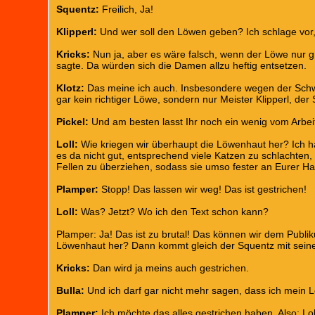
Squentz:
Freilich, Ja!
Klipperl:
Und wer soll den Löwen geben? Ich schlage vor, d
Kricks:
Nun ja, aber es wäre falsch, wenn der Löwe nur g
sagte. Da würden sich die Damen allzu heftig entsetzen.
Klotz:
Das meine ich auch. Insbesondere wegen der Schwan
gar kein richtiger Löwe, sondern nur Meister Klipperl, der 
Pickel:
Und am besten lasst Ihr noch ein wenig vom Arbei
Loll:
Wie kriegen wir überhaupt die Löwenhaut her? Ich ha
es da nicht gut, entsprechend viele Katzen zu schlachten
Fellen zu überziehen, sodass sie umso fester an Eurer H
Plamper:
Stopp! Das lassen wir weg! Das ist gestrichen!
Loll:
Was? Jetzt? Wo ich den Text schon kann?
Plamper: Ja! Das ist zu brutal! Das können wir dem Publik
Löwenhaut her? Dann kommt gleich der Squentz mit seine
Kricks:
Dan wird ja meins auch gestrichen.
Bulla:
Und ich darf gar nicht mehr sagen, dass ich mein 
Plamper:
Ich möchte das alles gestrichen haben. Also: Lo