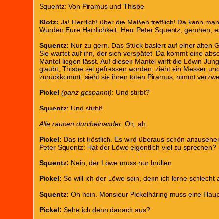
Squentz: Von Piramus und Thisbe
Klotz:
Ja! Herrlich! über die Maßen trefflich! Da kann man
Würden Eure Herrlichkeit, Herr Peter Squentz, geruhen, e
Squentz:
Nur zu gern. Das Stück basiert auf einer alten 
Sie wartet auf ihn, der sich verspätet. Da kommt eine abs
Mantel liegen lässt. Auf diesen Mantel wirft die Löwin Jun
glaubt, Thisbe sei gefressen worden, zieht ein Messer un
zurückkommt, sieht sie ihren toten Piramus, nimmt verzweif
Pickel
(ganz gespannt)
: Und stirbt?
Squentz:
Und stirbt!
Alle raunen durcheinander.
Oh, ah
Pickel:
Das ist tröstlich. Es wird überaus schön anzusehen
Peter Squentz: Hat der Löwe eigentlich viel zu sprechen?
Squentz:
Nein, der Löwe muss nur brüllen
Pickel:
So will ich der Löwe sein, denn ich lerne schlecht
Squentz:
Oh nein, Monsieur Pickelhäring muss eine Haupt
Pickel:
Sehe ich denn danach aus?