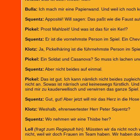
Bulla:
Ich mach mir eine Papierwand. Und weil ich noch ke
Squentz:
Apposité! Will sagen: Das paßt wie die Faust au
Pickel:
Prost Mahlzeit! Und was ist das für ein Kerl?
Squentz:
Er ist die vornehmste Person im Spiel. Ein Chev
Klotz:
Ja, Pickelhäring ist die führnehmste Person im Spie
Pickel:
Ein Soldat und Casanova? So muss ich lachen un
Squentz:
Aber nicht beides auf einmal.
Pickel:
Das ist gut. Ich kann nämlich nicht beides zuglei
nicht an. Sowas ist närrisch und keineswegs fürstlich. Und i
sind mir zu kauderwellisch und verwirren das ganze Spiel.
Squentz:
Gut, gut! Aber jetzt will mir das Herz in die Hose
Klotz:
Weshalb, ehrenwertester Herr Peter Squentz?
Squentz:
Wo nehmen wir eine Thisbe her?
Loll
(fragt zum Regiepult hin
): Müssten wir da nicht noc
nicht, weil wir doch Frauen im Team haben. Wir haben do