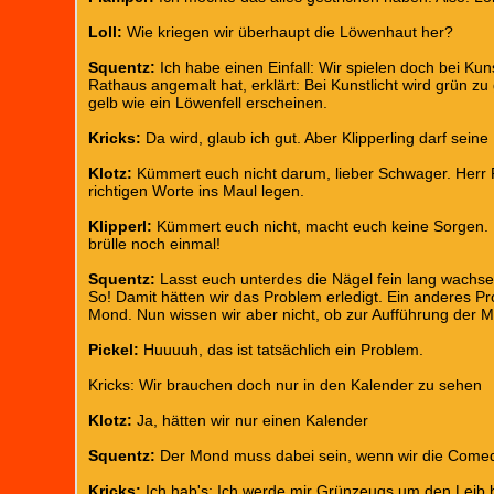
Loll:
Wie kriegen wir überhaupt die Löwenhaut her?
Squentz:
Ich habe einen Einfall: Wir spielen doch bei Ku
Rathaus angemalt hat, erklärt: Bei Kunstlicht wird grün z
gelb wie ein Löwenfell erscheinen.
Kricks:
Da wird, glaub ich gut. Aber Klipperling darf sein
Klotz:
Kümmert euch nicht darum, lieber Schwager. Herr P
richtigen Worte ins Maul legen.
Klipperl:
Kümmert euch nicht, macht euch keine Sorgen. Ich
brülle noch einmal!
Squentz:
Lasst euch unterdes die Nägel fein lang wachse
So! Damit hätten wir das Problem erledigt. Ein anderes P
Mond. Nun wissen wir aber nicht, ob zur Aufführung der Mo
Pickel:
Huuuuh, das ist tatsächlich ein Problem.
Kricks: Wir brauchen doch nur in den Kalender zu sehen
Klotz:
Ja, hätten wir nur einen Kalender
Squentz:
Der Mond muss dabei sein, wenn wir die Comedi s
Kricks:
Ich hab's: Ich werde mir Grünzeugs um den Leib b