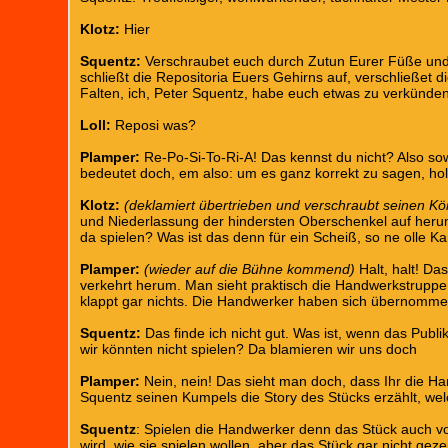
Klotz:
Hier
Squentz:
Verschraubet euch durch Zutun Eurer Füße und
schließt die Repositoria Euers Gehirns auf, verschließet d
Falten, ich, Peter Squentz, habe euch etwas zu verkünden
Loll:
Reposi was?
Plamper:
Re-Po-Si-To-Ri-A! Das kennst du nicht? Also so
bedeutet doch, em also: um es ganz korrekt zu sagen, hol
Klotz:
(deklamiert übertrieben und verschraubt seinen K
und Niederlassung der hindersten Oberschenkel auf herum
da spielen? Was ist das denn für ein Scheiß, so ne olle Ka
Plamper:
(wieder auf die Bühne kommend)
Halt, halt! Da
verkehrt herum. Man sieht praktisch die Handwerkstruppe 
klappt gar nichts. Die Handwerker haben sich übernommen.
Squentz:
Das finde ich nicht gut. Was ist, wenn das Publ
wir könnten nicht spielen? Da blamieren wir uns doch
Plamper:
Nein, nein! Das sieht man doch, dass Ihr die Han
Squentz seinen Kumpels die Story des Stücks erzählt, welc
Squentz
: Spielen die Handwerker denn das Stück auch vo
wird, wie sie spielen wollen, aber das Stück gar nicht gezei