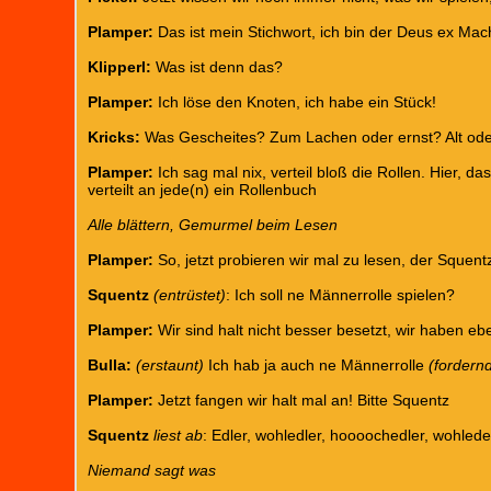
Plamper:
Das ist mein Stichwort, ich bin der Deus ex Mac
Klipperl:
Was ist denn das?
Plamper:
Ich löse den Knoten, ich habe ein Stück!
Kricks:
Was Gescheites? Zum Lachen oder ernst? Alt od
Plamper:
Ich sag mal nix, verteil bloß die Rollen. Hier, 
verteilt an jede(n) ein Rollenbuch
Alle blättern, Gemurmel beim Lesen
Plamper:
So, jetzt probieren wir mal zu lesen, der Squent
Squentz
(entrüstet)
: Ich soll ne Männerrolle spielen?
Plamper:
Wir sind halt nicht besser besetzt, wir haben e
Bulla:
(erstaunt)
Ich hab ja auch ne Männerrolle
(fordern
Plamper:
Jetzt fangen wir halt mal an! Bitte Squentz
Squentz
liest ab
: Edler, wohledler, hoooochedler, wohled
Niemand sagt was