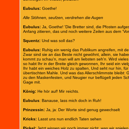
Eubulus:
Goethe!
Alle Stöhnen, seufzen, verdrehen die Augen
Eubulus:
Ja, Goethe! 'Die Bretter sind, die Pfosten aufg
Anfang zitieren, das und noch weitere Zeilen aus dem 'Vor
Squentz:
Und was soll das?
Eubulus:
Ruhig ein wenig das Publikum angreifen, mit dem
Zwar sind sie an das Beste nicht gewöhnt, allein, sie ha
kommt zu schau'n, man will am liebsten seh'n. Wird vie
so habt Ihr in der Breite gleich gewonnen, Ihr seid ein vi
Ihr habt ein weiches Holz zu spalten, Und seht nur hin, fü
übertischten Mahle. Und was das Allerschlimmste bleibt:
zu den Maskenfesten, und Neugier nur beflügelt jeden Sc
Gage mit.
König:
He hör auf! Mir reichts.
Eubulus
: Banause, lass mich doch in Ruh!
Prinzessin:
Ja, ja: Der Worte sind genug gewechselt
Kricks:
Lasst uns nun endlich Taten sehen
Pickel:
Jetzt wissen wir noch immer nicht, was wir spiele