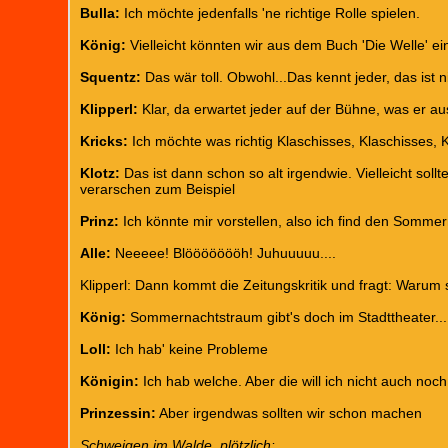
Bulla:
Ich möchte jedenfalls 'ne richtige Rolle spielen.
König:
Vielleicht könnten wir aus dem Buch 'Die Welle' e
Squentz:
Das wär toll. Obwohl...Das kennt jeder, das ist n
Klipperl:
Klar, da erwartet jeder auf der Bühne, was er a
Kricks:
Ich möchte was richtig Klaschisses, Klaschisses, 
Klotz:
Das ist dann schon so alt irgendwie. Vielleicht so
verarschen zum Beispiel
Prinz:
Ich könnte mir vorstellen, also ich find den Sommer
Alle:
Neeeee! Blöööööööh! Juhuuuuu....
Klipperl: Dann kommt die Zeitungskritik und fragt: Warum 
König:
Sommernachtstraum gibt's doch im Stadttheater...
Loll:
Ich hab' keine Probleme
Königin:
Ich hab welche. Aber die will ich nicht auch noch
Prinzessin:
Aber irgendwas sollten wir schon machen
Schweigen im Walde, plötzlich: