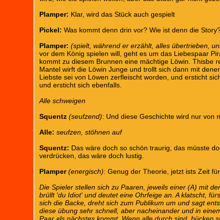
Plamper:
Klar, wird das Stück auch gespielt
Pickel:
Was kommt denn drin vor? Wie ist denn die Story
Plamper:
(spielt, während er erzählt, alles übertrieben, u
vor dem König spielen will, geht es um das Liebespaar P
kommt zu diesem Brunnen eine mächtige Löwin. Thisbe renn
Mantel wirft die Löwin Junge und trollt sich dann mit den
Liebste sei von Löwen zerfleischt worden, und ersticht si
und ersticht sich ebenfalls.
Alle schweigen
Squentz
(seufzend)
: Und diese Geschichte wird nur von m
Alle:
seufzen, stöhnen auf
Squentz:
Das wäre doch so schön traurig, das müsste do
verdrücken, das wäre doch lustig.
Plamper
(energisch)
: Genug der Theorie, jetzt ists Zeit f
Die Spieler stellen sich zu Paaren, jeweils einer (A) mi
brüllt 'du Idiot' und deutet eine Ohrfeige an. A klatscht, fü
sich die Backe, dreht sich zum Publikum um und sagt entsch
diese übung sehr schnell, aber nacheinander und in ein
Paar als nächstes kommt. Wenn alle durch sind, bücken s