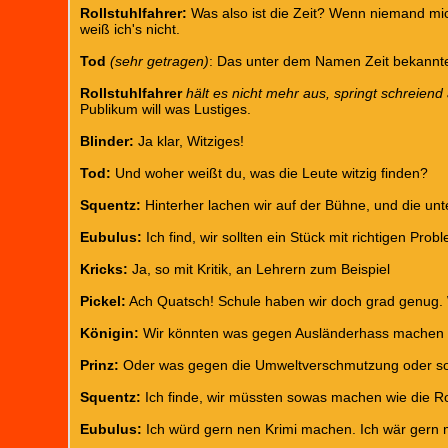
Rollstuhlfahrer:
Was also ist die Zeit? Wenn niemand mich
weiß ich's nicht.
Tod
(sehr getragen)
: Das unter dem Namen Zeit bekannte
Rollstuhlfahrer
hält es nicht mehr aus, springt schreiend
Publikum will was Lustiges.
Blinder:
Ja klar, Witziges!
Tod:
Und woher weißt du, was die Leute witzig finden?
Squentz:
Hinterher lachen wir auf der Bühne, und die unte
Eubulus:
Ich find, wir sollten ein Stück mit richtigen Pro
Kricks:
Ja, so mit Kritik, an Lehrern zum Beispiel
Pickel:
Ach Quatsch! Schule haben wir doch grad genug.
Königin:
Wir könnten was gegen Ausländerhass machen o
Prinz:
Oder was gegen die Umweltverschmutzung oder so.
Squentz:
Ich finde, wir müssten sowas machen wie die R
Eubulus:
Ich würd gern nen Krimi machen. Ich wär gern 