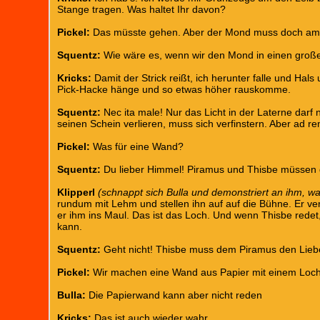
Stange tragen. Was haltet Ihr davon?
Pickel:
Das müsste gehen. Aber der Mond muss doch am 
Squentz:
Wie wäre es, wenn wir den Mond in einen große
Kricks:
Damit der Strick reißt, ich herunter falle und Hal
Pick-Hacke hänge und so etwas höher rauskomme.
Squentz:
Nec ita male! Nur das Licht in der Laterne darf
seinen Schein verlieren, muss sich verfinstern. Aber ad
Pickel:
Was für eine Wand?
Squentz:
Du lieber Himmel! Piramus und Thisbe müssen 
Klipperl
(schnappt sich Bulla und demonstriert an ihm, wa
rundum mit Lehm und stellen ihn auf auf die Bühne. Er ve
er ihm ins Maul. Das ist das Loch. Und wenn Thisbe redet,
kann.
Squentz:
Geht nicht! Thisbe muss dem Piramus den Liebe
Pickel:
Wir machen eine Wand aus Papier mit einem Loch 
Bulla:
Die Papierwand kann aber nicht reden
Kricks:
Das ist auch wieder wahr