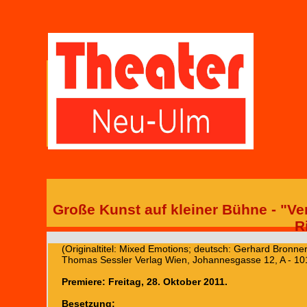
Große Kunst auf kleiner Bühne - "V
R
(Originaltitel: Mixed Emotions; deutsch: Gerhard Bronne
Thomas Sessler Verlag Wien, Johannesgasse 12, A - 1
Premiere: Freitag, 28. Oktober 2011.
Besetzung: