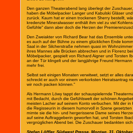
Den ganzen Theaterabend lang überlegt der Zuschauer,
haben die Möbelpacker Langer und Kabulski Gläser und V
zurück. Kaum hat er einen trockenen Sherry bestellt, wä
kredenzte Mineralwasser enthält ihm viel zu viel Kohle
Gefühle" dann aber doch die Herzen der Premierenzus
Den Zweiakter von Richard Bear hat das Ensemble unter
es auch auf der Bühne zu einem glücklichen Ende kommt
Saal in der Silcherstraße nehmen quasi im Wohnzimmer v
ihres Mannes alle Brücken abbrechen und in Florenz bei
Möbelpacker, gespielt von Richard Aigner und Torsten Iba
an der Tür klingelt und der langjährige Freund Hermann L
mehr frei.
Selbst seit einigen Monaten verwitwet, setzt er alles da
schreckt er auch vor einem verkorksten Heiratsantrag ni
wir noch packen können."
Als Hermann Löwy tappt der schauspielernde Theatermac
mit Bedacht, durch die Gefühlswelt der schönen Angebet
meisten Lacher auf seinem Konto verbuchen. Mit der in
die Regisseurin in diesem humorvoll in Szene gesetzten 
mimte sie die hin- und hergerissene Dame seines Herzen
auf seine Auftraggeberin geworfen hat, und Torsten Ibach
vergnüglichen Abend bei. Die Zuschauer bedankten sich
Stefan Löffler, Südwest Presse, Montag, 31. Oktober