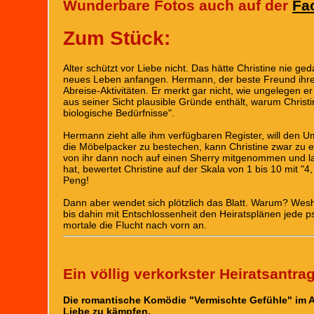
Wunderbare Fotos auch auf der
Fa
Zum Stück:
Alter schützt vor Liebe nicht. Das hätte Christine nie ge
neues Leben anfangen. Hermann, der beste Freund ihres 
Abreise-Aktivitäten. Er merkt gar nicht, wie ungelegen er
aus seiner Sicht plausible Gründe enthält, warum Christi
biologische Bedürfnisse".
Hermann zieht alle ihm verfügbaren Register, will den U
die Möbelpacker zu bestechen, kann Christine zwar zu 
von ihr dann noch auf einen Sherry mitgenommen und lan
hat, bewertet Christine auf der Skala von 1 bis 10 mit "4, 
Peng!
Dann aber wendet sich plötzlich das Blatt. Warum? Wesh
bis dahin mit Entschlossenheit den Heiratsplänen jede ps
mortale die Flucht nach vorn an.
Ein völlig verkorkster Heiratsantra
Die romantische Komödie "Vermischte Gefühle" im Au
Liebe zu kämpfen.