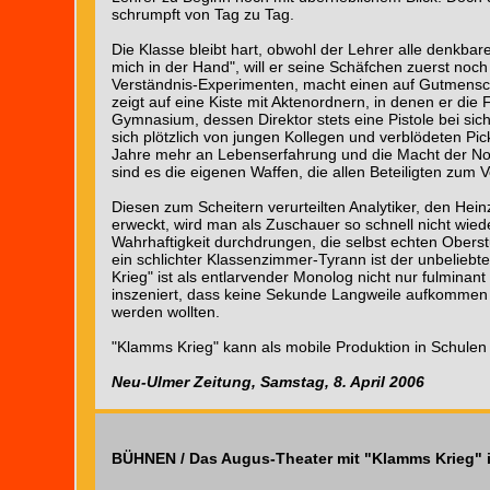
schrumpft von Tag zu Tag.
Die Klasse bleibt hart, obwohl der Lehrer alle denkb
mich in der Hand", will er seine Schäfchen zuerst noch 
Verständnis-Experimenten, macht einen auf Gutmensch. 
zeigt auf eine Kiste mit Aktenordnern, in denen er die
Gymnasium, dessen Direktor stets eine Pistole bei sic
sich plötzlich von jungen Kollegen und verblödeten Pic
Jahre mehr an Lebenserfahrung und die Macht der No
sind es die eigenen Waffen, die allen Beteiligten zum
Diesen zum Scheitern verurteilten Analytiker, den He
erweckt, wird man als Zuschauer so schnell nicht wie
Wahrhaftigkeit durchdrungen, die selbst echten Ober
ein schlichter Klassenzimmer-Tyrann ist der unbelieb
Krieg" ist als entlarvender Monolog nicht nur fulminan
inszeniert, dass keine Sekunde Langweile aufkommen m
werden wollten.
"Klamms Krieg" kann als mobile Produktion in Schulen
Neu-Ulmer Zeitung, Samstag, 8. April 2006
BÜHNEN / Das Augus-Theater mit "Klamms Krieg"