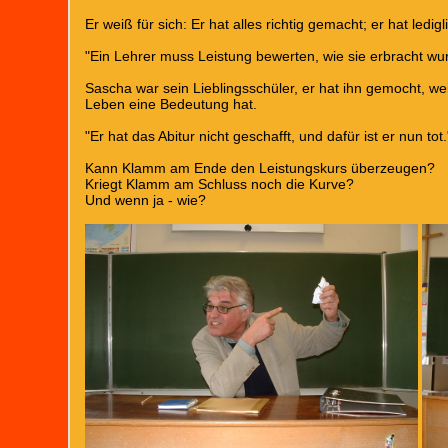
Er weiß für sich: Er hat alles richtig gemacht; er hat ledi
"Ein Lehrer muss Leistung bewerten, wie sie erbracht wu
Sascha war sein Lieblingsschüler, er hat ihn gemocht, wei
Leben eine Bedeutung hat.
"Er hat das Abitur nicht geschafft, und dafür ist er nun tot.
Kann Klamm am Ende den Leistungskurs überzeugen?
Kriegt Klamm am Schluss noch die Kurve?
Und wenn ja - wie?