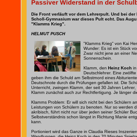
Passiver Widerstand in der Schul
Die Front verläuft vor dem Lehrerpult. Und bei der
Scholl-Gymnasium war dieses Pult echt. Das Augus
"Klamms Krieg".
HELMUT PUSCH
"Klamms Krieg" von Kai Hen
Wunder: Es ist ein Stück vo
Zwar nicht jene an einer Ne
Sonnenschein.
Klamm, den
Heinz Koch
i
Deutschlehrer. Eine zwölfte
geben ihm die Schuld am Selbstmord eines Abituriente
Deutschnote durch die Prüfungen gefallen ist. Die Schü
Unterricht, zwingen Klamm, der seit 30 Jahren Lehrer,
Klamm zunächst auch zur Rechtfertigung. Je länger die 
Klamms Problem: Er will sich nicht bei den Schülern anb
Leistungen von Schülern zu benoten. Nur so werden di
akribisch, führt nicht nur über jeden seiner Schüler 
Selbstverständnis schon längst in Richtung Manie entgl
kann.
Portioniert wird das Ganze in Claudia Rieses Inszenier
Wandlungen, die Heinz Koch in den 70 Minuten Spielze