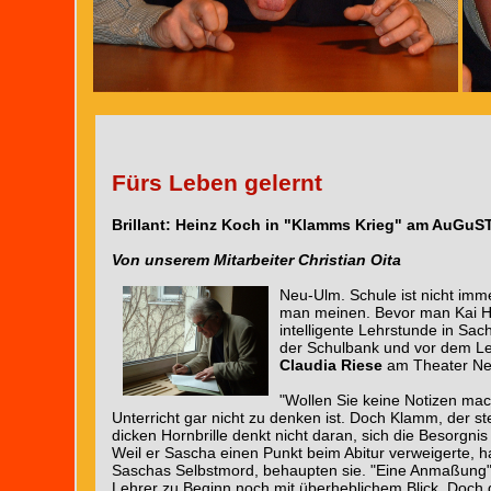
Fürs Leben gelernt
Brillant: Heinz Koch in "Klamms Krieg" am AuGuS
Von unserem Mitarbeiter Christian Oita
Neu-Ulm. Schule ist nicht imm
man meinen. Bevor man Kai He
intelligente Lehrstunde in Sa
der Schulbank und vor dem Le
Claudia Riese
am Theater Ne
"Wollen Sie keine Notizen mac
Unterricht gar nicht zu denken ist. Doch Klamm, der s
dicken Hornbrille denkt nicht daran, sich die Besorg
Weil er Sascha einen Punkt beim Abitur verweigerte, ha
Saschas Selbstmord, behaupten sie. "Eine Anmaßung", au
Lehrer zu Beginn noch mit überheblichem Blick. Doch 