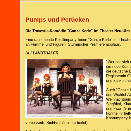
Pumps und Perücken
Die Travestie-Komödie "Ganze Kerle" im Theater Neu-Ulm
Eine rauschende Kostümparty feiern "Ganze Kerle" im Theater
an Fummel und Figuren. Stürmischer Premierenapplaus.
ULI LANDTHALER
"Wer hat sich 
die neue Komöd
die deutsche B
Regisseurin Cl
und zänkische
Auch "Ganze K
den Wichtel-A
Weihnachtsurla
Siegfried, Kla
und zwar für d
könnte ihr helf
Kostümparty im
verbesserte Sichtverhältnisse bietet).