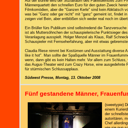
Auf der Bühne wird der Sozialraum des Paketdienstes zum Pr
Männerquartett den schnellen Euro für den guten Zweck herein
Filmkomödien, aber die "Ganzen Kerle" sind kein Abklatsch vo
was bei "Ganz oder gar nicht" mit "ganz" gemeint ist, findet in 
zeigen viel Bein, aber entblößen sich weder real noch im über
Ein Brüller fürs Publikum sind selbstredend die Tanzversuche 
ist als Muttersöhnchen der schauspielerische Punktsieger des
Veranlagung ausspielt. Holger Menzel als Klaus, Ralf Schneck
Schauspieler mit Fernseherfahrung, aber mit etwas gebremste
Claudia Riese nimmt bei Kostümen und Ausstattung diverse A
like it hot". Man sollte der Spaßquelle Männer im Frauenfumm
wenn, dann gibt es kein Halten mehr. Vor allem zum Schluss, 
das Augus-Theater wird zum Crazy Horse, eine ausgedehnte P
für stürmischen Schlussapplaus.
Südwest Presse, Montag, 13. Oktober 2008
Fünf gestandene Männer, Frauenf
(sweetypie) D
einem Kurierdi
der schnellste
autoritären, 
Chef allerdin
wie sie nun s