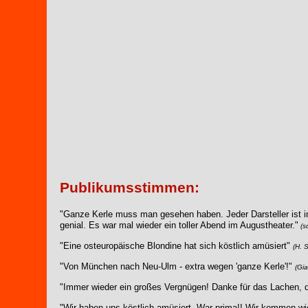
Publikumsstimmen:
"Ganze Kerle muss man gesehen haben. Jeder Darsteller ist i
genial. Es war mal wieder ein toller Abend im Augustheater."
(s
"Eine osteuropäische Blondine hat sich köstlich amüsiert"
(H. 
"Von München nach Neu-Ulm - extra wegen 'ganze Kerle'!"
(Gi
"Immer wieder ein großes Vergnügen! Danke für das Lachen, d
"Wir haben uns köstlich amüsiert. War prima!! Wir kommen w