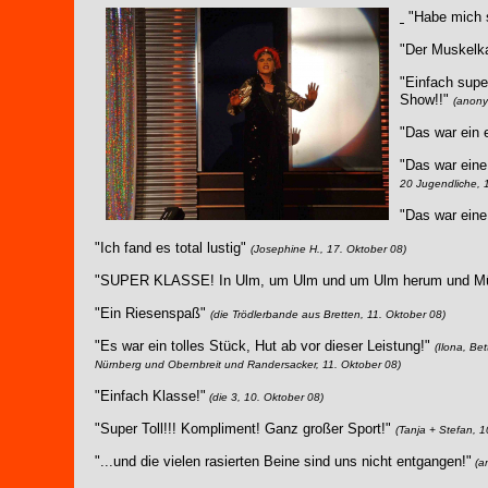
"Habe mich 
"Der Muskelka
"Einfach supe
Show!!"
(anony
"Das war ein e
"Das war eine
20 Jugendliche, 
"Das war ein
"Ich fand es total lustig"
(Josephine H., 17. Oktober 08)
"SUPER KLASSE! In Ulm, um Ulm und um Ulm herum und Mü
"Ein Riesenspaß"
(die Trödlerbande aus Bretten, 11. Oktober 08)
"Es war ein tolles Stück, Hut ab vor dieser Leistung!"
(Ilona, Be
Nürnberg und Obernbreit und Randersacker, 11. Oktober 08)
"Einfach Klasse!"
(die 3, 10. Oktober 08)
"Super Toll!!! Kompliment! Ganz großer Sport!"
(Tanja + Stefan, 1
"...und die vielen rasierten Beine sind uns nicht entgangen!"
(a