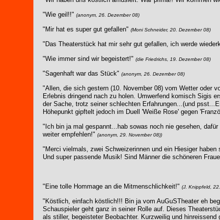
"Wie geil!!"
(anonym, 26. Dezember 08)
"Mir hat es super gut gefallen"
(Moni Schneider, 20. Dezember 08)
"Das Theaterstück hat mir sehr gut gefallen, ich werde wied
"Wie immer sind wir begeistert!"
(die Friedrichs, 19. Dezember 08)
"Sagenhaft war das Stück"
(anonym, 26. Dezember 08)
"Allen, die sich gestern (10. November 08) vom Wetter oder v
Erlebnis dringend nach zu holen. Umwerfend komisch Sigis ers
der Sache, trotz seiner schlechten Erfahrungen...(und psst...En
Höhepunkt gipftelt jedoch im Duell 'Weiße Rose' gegen 'Franzö
"Ich bin ja mal gespannt...hab sowas noch nie gesehen, dafür 
weiter empfehlen!"
(anonym, 29. November 08)
)
"Merci vielmals, zwei Schweizerinnen und ein Hiesiger haben s
Und super passende Musik! Sind Männer die schöneren Frau
"Eine tolle Hommage an die Mitmenschlichkeit!"
(J. Knippfeld, 2
"Köstlich, einfach köstlich!!! Bin ja vom AuGuSTheater eh bege
Schauspieler geht ganz in seiner Rolle auf. Dieses Theaterstüc
als stiller, begeisteter
Beobachter. Kurzweilig und hinreissend g