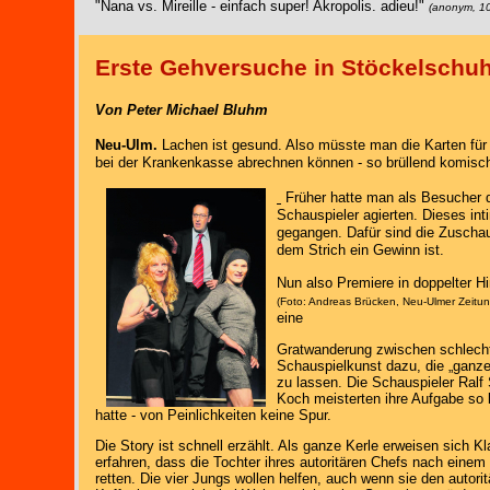
"Nana vs. Mireille - einfach super! Akropolis. adieu!"
(anonym, 10
Erste Gehversuche in Stöckelschu
Von Peter Michael Bluhm
Neu-Ulm.
Lachen ist gesund. Also müsste man die Karten fü
bei der Krankenkasse abrechnen können - so brüllend komisc
Früher hatte man als Besucher 
Schauspieler agierten. Dieses int
gegangen. Dafür sind die Zuschau
dem Strich ein Gewinn ist.
Nun also Premiere in doppelter H
(Foto: Andreas Brücken, Neu-Ulmer Zeitun
eine
Gratwanderung zwischen schlecht
Schauspielkunst dazu, die „ganze
zu lassen. Die Schauspieler Ralf
Koch meisterten ihre Aufgabe so 
hatte - von Peinlichkeiten keine Spur.
Die Story ist schnell erzählt. Als ganze Kerle erweisen sich K
erfahren, dass die Tochter ihres autoritären Chefs nach einem
retten. Die vier Jungs wollen helfen, auch wenn sie den auto