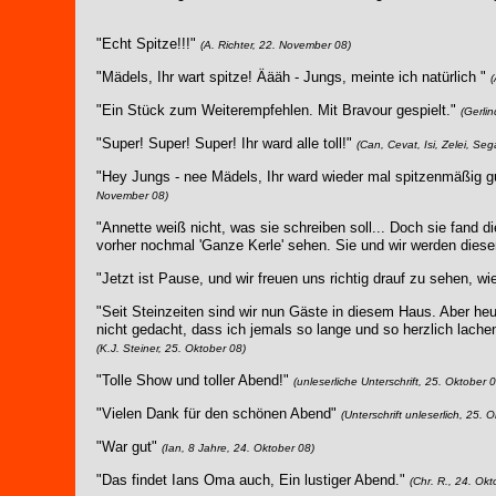
"Echt Spitze!!!"
(A. Richter, 22. November 08)
"Mädels, Ihr wart spitze! Äääh - Jungs, meinte ich natürlich "
(
"Ein Stück zum Weiterempfehlen. Mit Bravour gespielt."
(Gerli
"Super! Super! Super! Ihr ward alle toll!"
(Can, Cevat, Isi, Zelei, Se
"Hey Jungs - nee Mädels, Ihr ward wieder mal spitzenmäßig gu
November 08)
"Annette weiß nicht, was sie schreiben soll... Doch sie fand d
vorher nochmal 'Ganze Kerle' sehen. Sie und wir werden diesen
"Jetzt ist Pause, und wir freuen uns richtig drauf zu sehen, wi
"Seit Steinzeiten sind wir nun Gäste in diesem Haus. Aber heu
nicht gedacht, dass ich jemals so lange und so herzlich lachen
(K.J. Steiner, 25. Oktober 08)
"Tolle Show und toller Abend!"
(unleserliche Unterschrift, 25. Oktober 
"Vielen Dank für den schönen Abend"
(Unterschrift unleserlich, 25. 
"War gut"
(Ian, 8 Jahre, 24. Oktober 08)
"Das findet Ians Oma auch, Ein lustiger Abend."
(Chr. R., 24. Okt