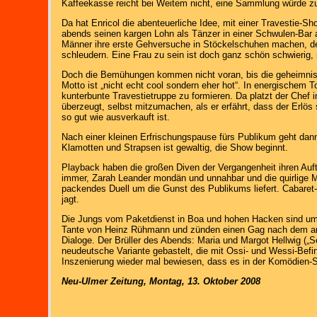
Kaffeekasse reicht bei Weitem nicht, eine Sammlung würde zu
Da hat Enricol die abenteuerliche Idee, mit einer Travestie-S
abends seinen kargen Lohn als Tänzer in einer Schwulen-Bar a
Männer ihre erste Gehversuche in Stöckelschuhen machen, d
schleudern. Eine Frau zu sein ist doch ganz schön schwierig, 
Doch die Bemühungen kommen nicht voran, bis die geheimnisvoll
Motto ist „nicht echt cool sondern eher hot“. In energischem 
kunterbunte Travestietruppe zu formieren. Da platzt der Chef in
überzeugt, selbst mitzumachen, als er erfährt, dass der Erlö
so gut wie ausverkauft ist.
Nach einer kleinen Erfrischungspause fürs Publikum geht dann
Klamotten und Strapsen ist gewaltig, die Show beginnt.
Playback haben die großen Diven der Vergangenheit ihren Auftr
immer, Zarah Leander mondän und unnahbar und die quirlige M
packendes Duell um die Gunst des Publikums liefert. Cabare
jagt.
Die Jungs vom Paketdienst in Boa und hohen Hacken sind umw
Tante von Heinz Rühmann und zünden einen Gag nach dem ande
Dialoge. Der Brüller des Abends: Maria und Margot Hellwig („
neudeutsche Variante gebastelt, die mit Ossi- und Wessi-Befin
Inszenierung wieder mal bewiesen, dass es in der Komödien-Sp
Neu-Ulmer Zeitung, Montag, 13. Oktober 2008