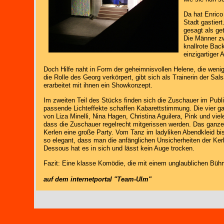
Da hat Enrico 
Stadt gastiert
gesagt als ge
Die Männer zw
knallrote Bac
einzigartiger 
Doch Hilfe naht in Form der geheimnisvollen Helene, die wenig
die Rolle des Georg verkörpert, gibt sich als Trainerin der Sal
erarbeitet mit ihnen ein Showkonzept.
Im zweiten Teil des Stücks finden sich die Zuschauer im Publi
passende Lichteffekte schaffen Kabarettstimmung. Die vier ga
von Liza Minelli, Nina Hagen, Christina Aguilera, Pink und vie
dass die Zuschauer regelrecht mitgerissen werden. Das ganze 
Kerlen eine große Party. Vom Tanz im ladyliken Abendkleid bi
so elegant, dass man die anfänglichen Unsicherheiten der Ker
Dessous hat es in sich und lässt kein Auge trocken.
Fazit: Eine klasse Komödie, die mit einem unglaublichen Büh
auf dem internetportal "Team-Ulm"