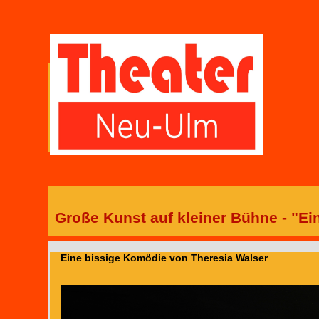
Große Kunst auf kleiner Bühne - "E
Eine bissige Komödie von Theresia Walser