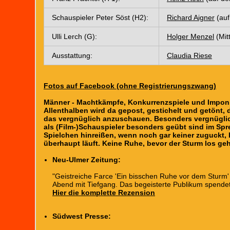
Schauspieler Peter Söst (H2):
Richard Aigner
(auf
Ulli Lerch (G):
Holger Menzel
(Mit
Ausstattung:
Claudia Riese
Fotos auf Facebook (ohne Registrierungszwang)
Männer - Machtkämpfe, Konkurrenzspiele und Imponie
Allenthalben wird da gepost, gestichelt und getönt, d
das vergnüglich anzuschauen. Besonders vergnüglich
als (Film-)Schauspieler besonders geübt sind im Spr
Spielchen hinreißen, wenn noch gar keiner zuguckt, 
überhaupt läuft. Keine Ruhe, bevor der Sturm los geh
Neu-Ulmer Zeitung:
"Geistreiche Farce 'Ein bisschen Ruhe vor dem Sturm' 
Abend mit Tiefgang. Das begeisterte Publikum spende
Hier die komplette Rezension
Südwest Presse: