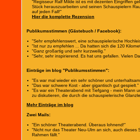
"Regisseur Ralf Milde ist es mit dezenten Eingriffen g
Stück herauszuarbeiten und seinen Schauspielern Rau
auf jeden Fall!"
Hier die komplette Rezension
Publikumsstimmen (Gästebuch / Facebook):
"Sehr empfehlenswert, eine schauspielerische Hochleis
"Ist nur zu empfehlen ... Da hatten sich die 120 Kilome
"Ganz großartig und sehr kurzweilig."
"Sehr, sehr inspirierend. Es hat uns gefallen. Vielen Da
Einträge im blog "Publikumsstimmen":
"Es war mal wieder ein sehr schöner und unterhaltsa
"Das war schwere Kost - aber gigantisch gut gespielt."
"Es war ein Theaterabend mit Tiefgang - mein Mann un
zu diskutieren, die durch die schauspielerische Glanzl
Mehr Einträge im blog
Zwei Mails:
"Ein schöner Theaterabend. Überaus lohnend!"
"Nicht nur das Theater Neu-Ulm an sich, auch dieses S
Rahmen fällt."