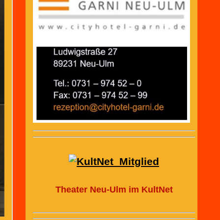
Theater Neu-Ulm im KultNet