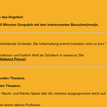
n das Angebot:
0 Minuten Gespräch mit den interessierten Besucher(inne)n.
 aufwühlende Groteske. Die Unterhaltung kommt trotzdem nicht zu kur
rofessor und Kathrin Wolf als Schülerin in Ionescos 'Die
Südwest Presse
)
surden Theaters.
den Theaters.
ür Macht- und Ränke-Spiele aller Art, welches ausgesprochen leicht auf
ei einem älteren Professor.