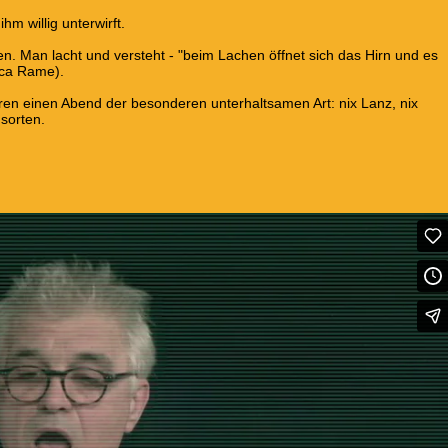
hm willig unterwirft.
en. Man lacht und versteht - "beim Lachen öffnet sich das Hirn und es
nca Rame).
ren einen Abend der besonderen unterhaltsamen Art: nix Lanz, nix
sorten.