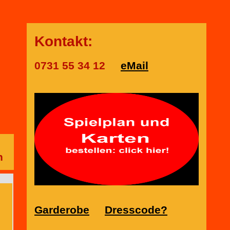
Kontakt:
0731 55 34 12
eMail
n
Garderobe
Dresscode?