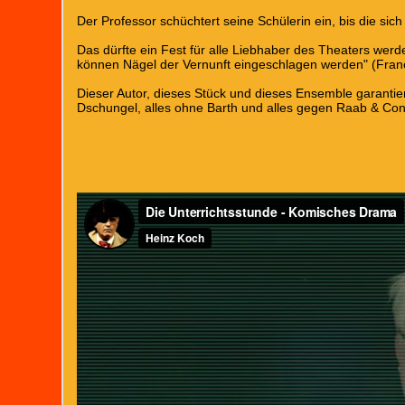
Der Professor schüchtert seine Schülerin ein, bis die sich i
Das dürfte ein Fest für alle Liebhaber des Theaters werd
können Nägel der Vernunft eingeschlagen werden" (Fra
Dieser Autor, dieses Stück und dieses Ensemble garantie
Dschungel, alles ohne Barth und alles gegen Raab & Con