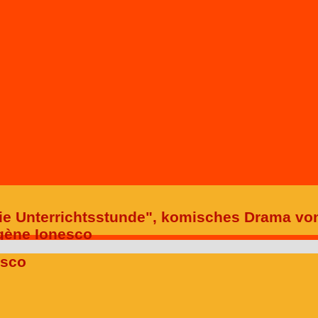
Die Unterrichtsstunde", komisches Drama vo
gène Ionesco
esco