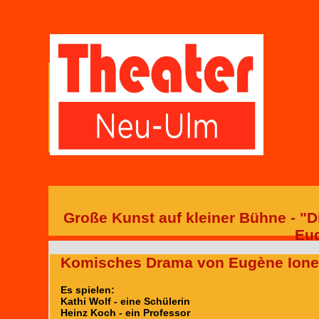
Große Kunst auf kleiner Bühne - "
Eu
Komisches Drama von Eugène Ion
Es spielen:
Kathi Wolf - eine Schülerin
Heinz Koch - ein Professor